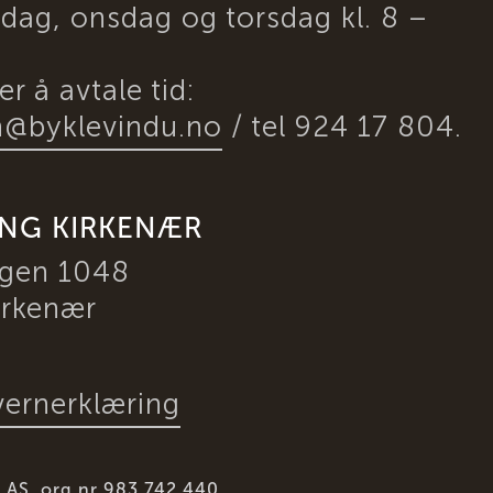
dag, onsdag og torsdag kl. 8 –
r å avtale tid:
h@byklevindu.no
/ tel 924 17 804.
ING KIRKENÆR
egen 1048
irkenær
ernerklæring
 AS, org.nr 983 742 440