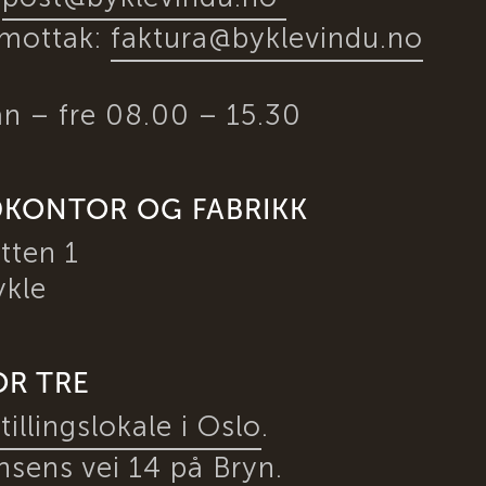
amottak:
faktura@byklevindu.no
n – fre 08.00 – 15.30
KONTOR OG FABRIKK
tten 1
ykle
OR TRE
tillingslokale i Oslo
.
nsens vei 14 på Bryn.