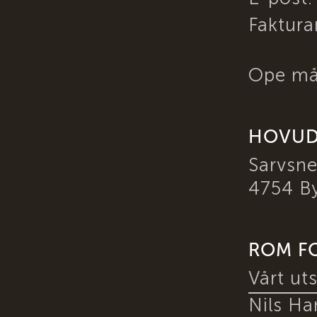
Faktur
Ope må
HOVUD
Sarvsne
4754 B
ROM F
Vårt uts
Nils Ha