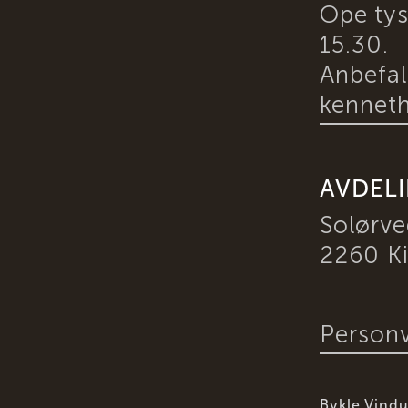
Ope tys
15.30.
Anbefale
kennet
AVDEL
Solørv
2260 K
Personv
Bykle Vindu