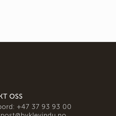
KT OSS
bord: +47 37 93 93 00
:
post@byklevindu.no