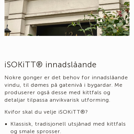
iSOKiTT® innadslåande
Nokre gonger er det behov for innadslåande
vindu, til dømes på gatenivå i bygardar. Me
produserer også desse med kittfals og
detaljar tilpassa anvikvarisk utforming.
Kvifor skal du velje iSOKiTT®?
Klassisk, tradisjonell utsjånad med kittfals
og smale sprosser.