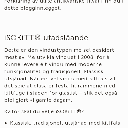
Forklaring av ulike antikvariske tilval finn du i
dette blogginnlegget
.
iSOKiTT® utadslåande
Dette er den vindustypen me sel desidert
mest av. Me utvikla vinduet i 2008, for å
kunne levere eit vindu med moderne
funksjonalitet og tradisjonell, klassisk
utsjånad. Når ein vel vindu med kittfals vil
det seie at glasa er festa til rammene med
kittfuge i staden for glaslist – slik det også
blei gjort «i gamle dagar».
Kvifor skal du velje iSOKiTT®?
Klassisk, tradisjonell utsjånad med kittfals