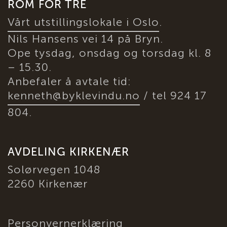
ROM FOR TRE
Vårt utstillingslokale i Oslo
.
Nils Hansens vei 14 på Bryn.
Ope tysdag, onsdag og torsdag kl. 8
– 15.30.
Anbefaler å avtale tid:
kenneth@byklevindu.no
/ tel 924 17
804.
AVDELING KIRKENÆR
Solørvegen 1048
2260 Kirkenær
Personvernerklæring